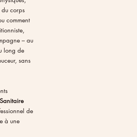
physiques, 
s du corps 
, ou comment 
tionniste, 
ompagne – au 
u long de 
ouceur, sans 
nts 
Sanitaire 
essionnel de 
ce à une 