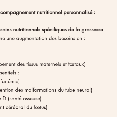
ccompagnement nutritionnel personnalisé :
soins nutritionnels spécifiques de la grossesse
îne une augmentation des besoins en :
pement des tissus maternels et fœtaux)
entiels :
l’anémie)
vention des malformations du tube neural)
e D (santé osseuse)
t cérébral du fœtus)