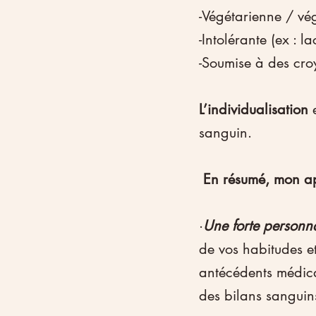
-Végétarienne / vé
-Intolérante (ex : la
-Soumise à des cro
L’individualisation
 
sanguin.
 En résumé, mon ap
·
Une forte personna
de vos habitudes e
antécédents médicau
des bilans sanguins