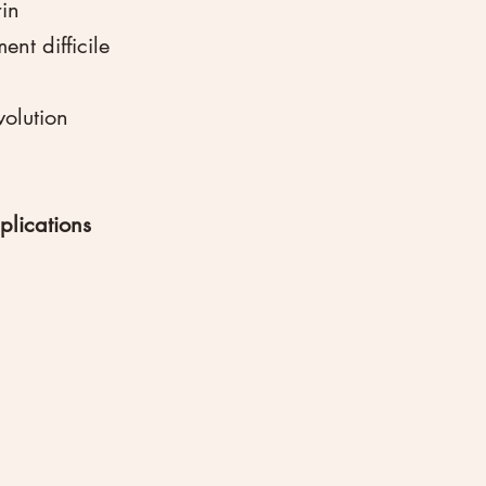
rin
nt difficile
olution 
plications