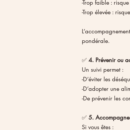
-Trop faible : risq
-Trop élevée : risq
L’accompagnement n
pondérale.
✅ 
4. Prévenir ou a
Un suivi permet :
-D’éviter les déséq
-D’adopter une alim
-De prévenir les co
✅ 
5. Accompagner l
Si vous êtes :