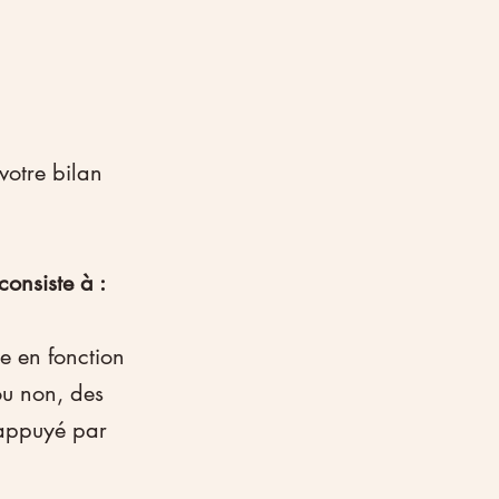
votre bilan 
onsiste à :
e en fonction 
ou non, des 
 appuyé par 