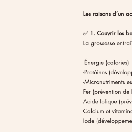
Les raisons d’un a
✅ 
1. Couvrir les be
La grossesse entra
-Énergie (calories)
-Protéines (dévelop
-Micronutriments ess
Fer (prévention de 
Acide folique (pré
Calcium et vitamin
Iode (développemen