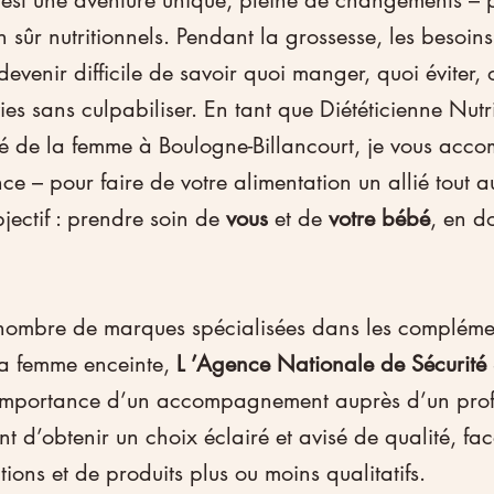
 est une aventure unique, pleine de changements – 
n sûr nutritionnels. Pendant la grossesse, les besoin
t devenir difficile de savoir quoi manger, quoi éviter
es sans culpabiliser. En tant que Diététicienne Nutri
té de la femme à Boulogne-Billancourt, je vous acc
ce – pour faire de votre alimentation un allié tout a
jectif : prendre soin de
 vous 
et de 
votre bébé
, en d
nombre de marques spécialisées dans les compléme
la femme enceinte, 
L ’Agence Nationale de Sécurité 
’importance d’un accompagnement auprès d’un prof
ant d’obtenir un choix éclairé et avisé de qualité, fa
tions et de produits plus ou moins qualitatifs.