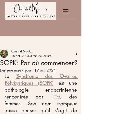
Post
Chrystel Macias
16 oct. 2024
3 min de lecture
SOPK: Par où commencer?
Dernière mise à jour :
19 oct. 2024
Le 
S
yndrome des 
O
vaires 
P
olykystiques (
SOPK
)
 est une 
pathologie endocrinienne 
rencontrée par 10% des 
femmes. Son nom trompeur 
laisse penser qu'il s'agit de 