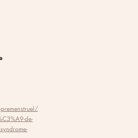
e 
-premenstruel/
t%C3%A9-de-
/syndrome-