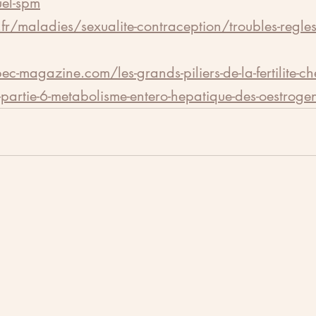
el-spm
fr/maladies/sexualite-contraception/troubles-regl
ec-magazine.com/les-grands-piliers-de-la-fertilite-ch
t-partie-6-metabolisme-entero-hepatique-des-oestroge