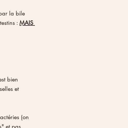
ar la bile 
estins : 
MAIS 
est bien 
elles et 
actéries (on 
s" et pas 