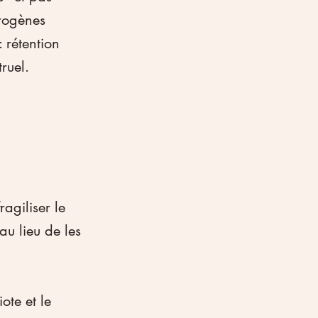
rogènes 
 rétention 
ruel.
ragiliser le 
u lieu de les 
ote et le 