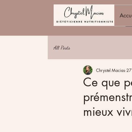
Accu
All Posts
Chrystel Macias
27
Ce que pe
prémenstr
mieux viv