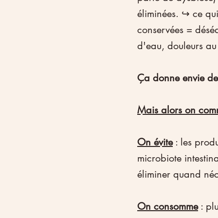
éliminées. ↪️ ce q
conservées = déséqu
d'eau, douleurs au 
Ça donne envie de
Mais alors on com
On évite
 : les prod
microbiote intesti
éliminer quand néc
On consomme
 : pl