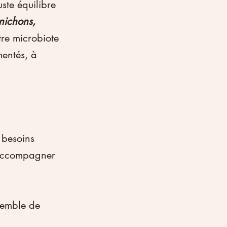
ste équilibre 
nichons, 
tre microbiote 
mentés, à 
 besoins 
 accompagner 
semble de 