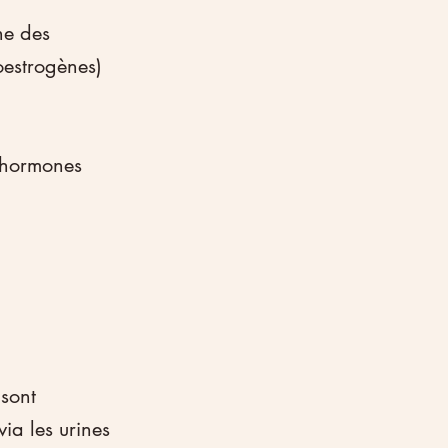
ne des 
oestrogènes) 
s hormones 
sont 
via les urines