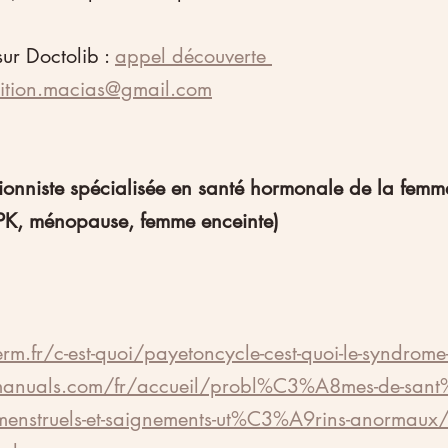
ur Doctolib : 
appel découverte 
rition.macias@gmail.com
tionniste spécialisée en santé hormonale de la femm
PK, ménopause, femme enceinte)
rm.fr/c-est-quoi/payetoncycle-cest-quoi-le-syndrome
anuals.com/fr/accueil/probl%C3%A8mes-de-san
-menstruels-et-saignements-ut%C3%A9rins-anormaux