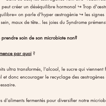
ui peut créer un déséquilibre hormonal ↪️ Trop d'œst
ilibre= on parle d'hyper œstrogènie ↪️ les signes :
sein, maux de tête.. les joies du Syndrome prémenst
 prendre soin de son microbiote non?
mence par quoi
 ?
uits ultra transformés, l’alcool, le sucre qui viennent f
nal et donc encourager le recyclage des œstrogènes a
essaire.
us d’aliments fermentés pour diversifier notre micriobi