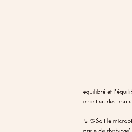
équilibré et l'équil
maintien des hormo
↘️ 🦠Soit le microb
parle de dysbiose) 