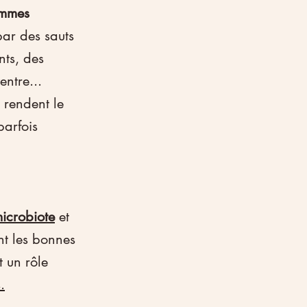
emmes 
par des sauts 
ts, des 
entre... 
 rendent le 
arfois 
microbiote
 et 
nt les bonnes 
 un rôle 
.