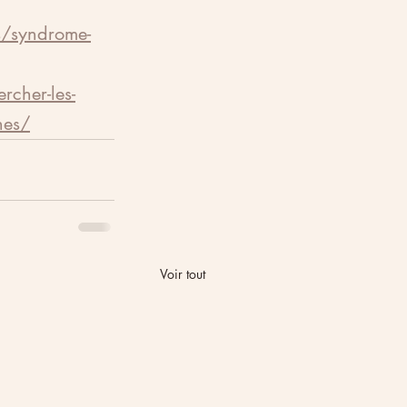
es/syndrome-
ercher-les-
nes/
Voir tout