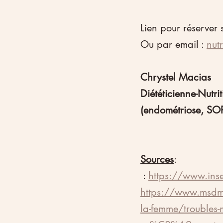
Lien pour réserver s
Ou par email : 
nut
Chrystel Macias
Diététicienne-Nutri
(endométriose, SO
Sources
:
 : 
https://www.inse
https://www.msdm
la-femme/troubles