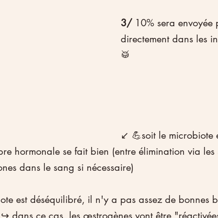
3/
 10% sera envoyée p
directement dans les int
🥁
↙️ 💪soit le microbiote 
ibre hormonale se fait bien (entre élimination via les s
nes dans le sang si nécessaire)
iote est déséquilibré, il n'y a pas assez de bonnes b
↪️ dans ce cas, les œstrogènes vont être "réactivée