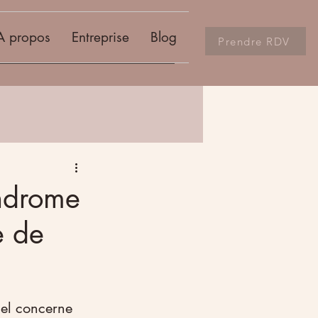
A propos
Entreprise
Blog
Prendre RDV
yndrome
e de
el concerne 