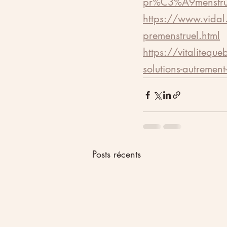
pr%C3%A9menstru
https://www.vidal.
premenstruel.html
https://vitalitequeb
solutions-autremen
Posts récents