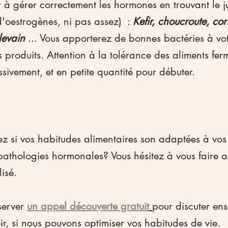
r à gérer correctement les hormones en trouvant le ju
'oestrogènes, ni pas assez)  : 
Kefir, choucroute, cor
levain
 ... Vous apporterez de bonnes bactéries à vo
produits. Attention à la tolérance des aliments fer
ivement, et en petite quantité pour débuter. 
 si vos habitudes alimentaires son adaptées à vos
pathologies hormonales? Vous hésitez à vous faire
isé.
server 
un appel découverte gratuit
pour discuter en
voir, si nous pouvons optimiser vos habitudes de vie.